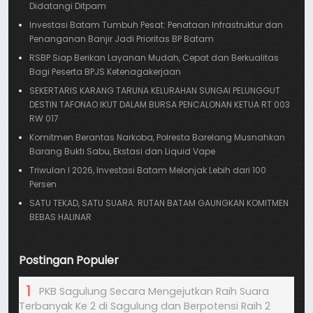
Didatangi Ditpam
Investasi Batam Tumbuh Pesat: Penataan Infrastruktur dan
Penanganan Banjir Jadi Prioritas BP Batam
RSBP Siap Berikan Layanan Mudah, Cepat dan Berkualitas
Bagi Peserta BPJS Ketenagakerjaan
SEKERTARIS KARANG TARUNA KELURAHAN SUNGAI PELUNGGUT
DESTIN TAFONAO IKUT DALAM BURSA PENCALONAN KETUA RT 003
RW 017
Komitmen Berantas Narkoba, Polresta Barelang Musnahkan
Barang Bukti Sabu, Ekstasi dan Liquid Vape
Triwulan I 2026, Investasi Batam Melonjak Lebih dari 100
Persen
SATU TEKAD, SATU SUARA: RUTAN BATAM GAUNGKAN KOMITMEN
BEBAS HALINAR
Postingan Populer
PKB Sagulung Secara Mengejutkan Raih Suara
Terbanyak Ke 2 di Sagulung dan Berpotensi Raih 2