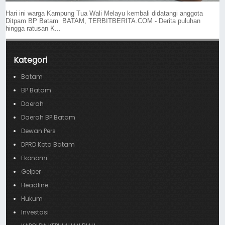
Hari ini warga Kampung Tua Wali Melayu kembali didatangi anggota
Ditpam BP Batam BATAM, TERBITBERITA.COM - Derita puluhan
hingga ratusan K...
Kategori
Batam
BP Batam
Daerah
Daerah BP Batam
Dewan Pers
DPRD Kota Batam
Ekonomi
Gelper
Headline
Hukum
Investasi