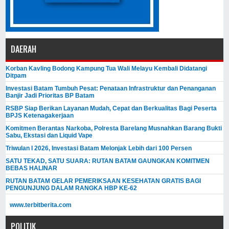
DAERAH
Korban Kavling Bodong Kampung Tua Wali Melayu Kembali Didatangi
Ditpam
Investasi Batam Tumbuh Pesat: Penataan Infrastruktur dan Penanganan
Banjir Jadi Prioritas BP Batam
RSBP Siap Berikan Layanan Mudah, Cepat dan Berkualitas Bagi Peserta
BPJS Ketenagakerjaan
Komitmen Berantas Narkoba, Polresta Barelang Musnahkan Barang Bukti
Sabu, Ekstasi dan Liquid Vape
Triwulan I 2026, Investasi Batam Melonjak Lebih dari 100 Persen
SATU TEKAD, SATU SUARA: RUTAN BATAM GAUNGKAN KOMITMEN
BEBAS HALINAR
RUTAN BATAM GELAR PEMERIKSAAN KESEHATAN GRATIS BAGI
PENGUNJUNG DALAM RANGKA HBP KE-62
www.terbitberita.com
POLITIK