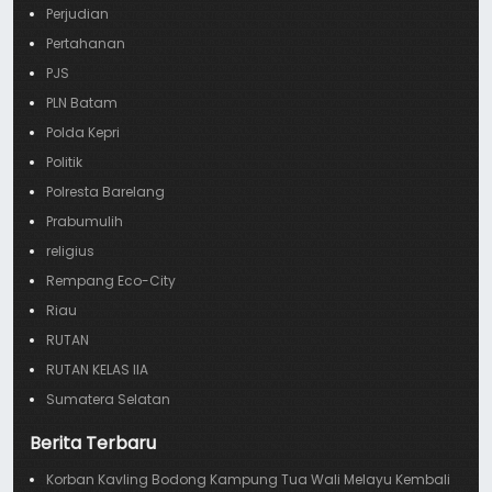
Perjudian
Pertahanan
PJS
PLN Batam
Polda Kepri
Politik
Polresta Barelang
Prabumulih
religius
Rempang Eco-City
Riau
RUTAN
RUTAN KELAS IIA
Sumatera Selatan
Berita Terbaru
Korban Kavling Bodong Kampung Tua Wali Melayu Kembali