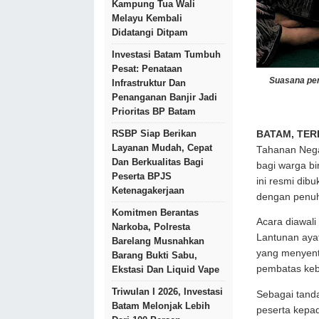
Kampung Tua Wali
Melayu Kembali
Didatangi Ditpam
Investasi Batam Tumbuh
Pesat: Penataan
Suasana pen
Infrastruktur Dan
Penanganan Banjir Jadi
Prioritas BP Batam
RSBP Siap Berikan
BATAM, TER
Layanan Mudah, Cepat
Tahanan Nega
Dan Berkualitas Bagi
bagi warga b
Peserta BPJS
ini resmi di
Ketenagakerjaan
dengan penuh
Komitmen Berantas
Acara diawali
Narkoba, Polresta
Lantunan aya
Barelang Musnahkan
yang menyent
Barang Bukti Sabu,
pembatas ke
Ekstasi Dan Liquid Vape
Triwulan I 2026, Investasi
Sebagai tanda
Batam Melonjak Lebih
peserta kepad