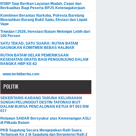
RSBP Siap Berikan Layanan Mudah, Cepat dan
Berkualitas Bagi Peserta BPJS Ketenagakerjaan
Komitmen Berantas Narkoba, Polresta Barelang
Musnahkan Barang Bukti Sabu, Ekstasi dan Liquid
Vape
Triwulan I 2026, Investasi Batam Melonjak Lebih dari
100 Persen
SATU TEKAD, SATU SUARA: RUTAN BATAM
GAUNGKAN KOMITMEN BEBAS HALINAR
RUTAN BATAM GELAR PEMERIKSAAN
KESEHATAN GRATIS BAGI PENGUNJUNG DALAM
RANGKA HBP KE-62
www.terbitberita.com
POLITIK
SEKERTARIS KARANG TARUNA KELURAHAN
SUNGAI PELUNGGUT DESTIN TAFONAO IKUT
DALAM BURSA PENCALONAN KETUA RT 003 RW
017
Relawan SABAR Bersyukur atas Kemenangan ASLI
di Pilkada Batam
PKB Sagulung Secara Mengejutkan Raih Suara
Terbanyak Ke 2 di Sagulung dan Berpotensi Raih 2