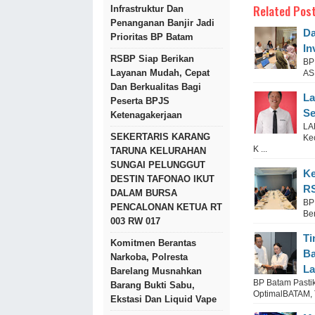
Related Post
Infrastruktur Dan
Penanganan Banjir Jadi
Da
Prioritas BP Batam
In
RSBP Siap Berikan
BP
Layanan Mudah, Cepat
AS
Dan Berkualitas Bagi
La
Peserta BPJS
Se
Ketenagakerjaan
LA
SEKERTARIS KARANG
Ke
K ...
TARUNA KELURAHAN
SUNGAI PELUNGGUT
Ke
DESTIN TAFONAO IKUT
R
DALAM BURSA
BP
PENCALONAN KETUA RT
Be
003 RW 017
Ti
Komitmen Berantas
Ba
Narkoba, Polresta
L
Barelang Musnahkan
BP Batam Pasti
Barang Bukti Sabu,
OptimalBATAM, 
Ekstasi Dan Liquid Vape