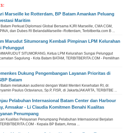
s:
ri Marseille ke Rotterdam, BP Batam Amankan Peluang
vestasi Maritim
 Batam Perkuat Diplomasi Global Bersama KJRI Marseille, CMA CGM,
PINA, dan Dubes RI BelandaMarseille–Rotterdam, Terbitberita.com B ...
m Marudut Situmorang Kembali Pimpinan LPM Kelurahan
i Pelunggut
MMARUDUT SITUMORANG, Ketua LPM Kelurahan Sungai Pelunggut
camatan Sagulung - Kota Batam BATAM, TERBITBERITA.COM - Pemilihan
menkes Dukung Pengembangan Layanan Prioritas di
SBP Batam
 Batam melakukan audiensi dengan Wakil Menteri Kesehatan RI, dr.
nyamin Paulus Octavianus, Sp.P, FISR, di JakartaJAKARTA, TERBITBE ...
njau Pelabuhan Internasional Batam Center dan Harbour
y, Amsakar - Li Claudia Komitmen Benahi Kualitas
ayanan Penumpang
kan Kualitas Pelayanan Penumpang Pelabuhan Internasional Berjalan
TERBITBERITA.COM - Kepala BP Batam, Amsa ...