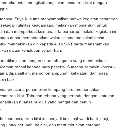
 mereka untuk mengikuti rangkaian pesantren kilat dengan
gguh.
tannya, Suya Kusuma menyampaikan bahwa kegiatan pesantren
an sekadar rutinitas keagamaan, melainkan momentum untuk
iri dan memperkuat keimanan. Ia berharap, melalui kegiatan ini
inaan dapat memanfaatkan waktu selama menjalani masa
tuk mendekatkan diri kepada Allah SWT serta menanamkan
baikan dalam kehidupan sehari-hari.
ara dilanjutkan dengan ceramah agama yang memberikan
 siraman rohani kepada para peserta. Suasana semakin khusyuk
sama dipanjatkan, memohon ampunan, kekuatan, dan masa
bih baik.
arak acara, penampilan kompang turut memeriahkan
santren kilat. Tabuhan rebana yang berpadu dengan lantunan
ghadirkan nuansa religius yang hangat dan penuh
.
kaan pesantren kilat ini menjadi bukti bahwa di balik jeruji,
uang untuk berubah, belajar, dan menumbuhkan harapan