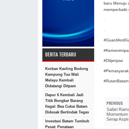
baru.Menuju 
memperbaiki d
.
.
#GuardAndGu
#Kemenimipa
BERITA TERBARU
#Ditjenpas
Korban Kavling Bodong
#Pemasyarak
Kampung Tua Wali
Melayu Kembali
#RutanBatam
Didatangi Ditpam
Dapur 6 Kembali Jadi
Titik Bongkar Barang
PREVIOUS
Ilegal: Bea Cukai Batam
Safari Ram
Didesak Bertindak Tegas
Momentum P
Serap Aspir
Investasi Batam Tumbuh
Pesat: Penataan