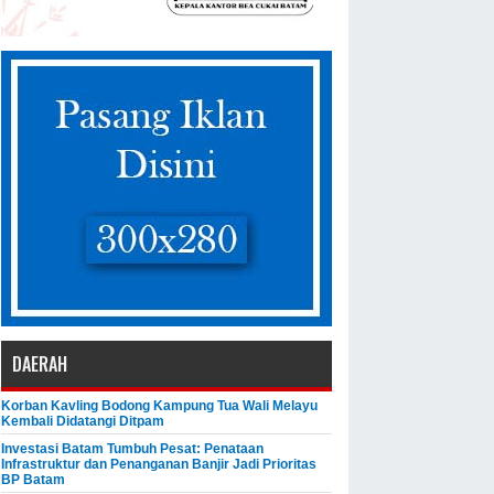
ukaan kegiatan
DAERAH
Korban Kavling Bodong Kampung Tua Wali Melayu
Kembali Didatangi Ditpam
Investasi Batam Tumbuh Pesat: Penataan
Infrastruktur dan Penanganan Banjir Jadi Prioritas
BP Batam