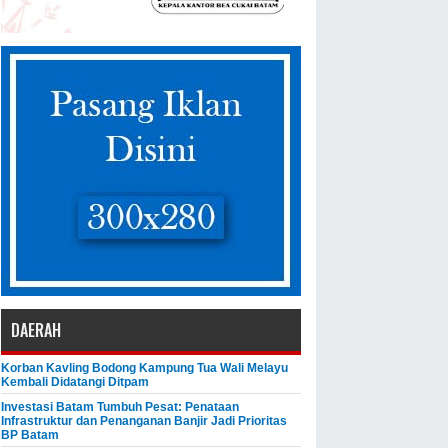
DAERAH
Korban Kavling Bodong Kampung Tua Wali Melayu
Kembali Didatangi Ditpam
Investasi Batam Tumbuh Pesat: Penataan
Infrastruktur dan Penanganan Banjir Jadi Prioritas
BP Batam