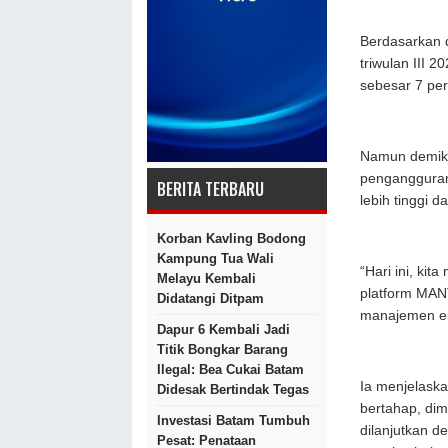
Berdasarkan 
triwulan III 
sebesar 7 per
Namun demiki
pengangguran 
BERITA TERBARU
lebih tinggi da
Korban Kavling Bodong
Kampung Tua Wali
“Hari ini, ki
Melayu Kembali
platform MANT
Didatangi Ditpam
manajemen eko
Dapur 6 Kembali Jadi
Titik Bongkar Barang
Ilegal: Bea Cukai Batam
Ia menjelask
Didesak Bertindak Tegas
bertahap, dim
Investasi Batam Tumbuh
dilanjutkan d
Pesat: Penataan