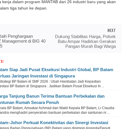
a kerja dalam program MANTAB dari 26 industri baru yang akan
dalam tiga tahun ke depan.
NEXT
aih Penghargaan
Dukung Stabilitas Harga, Polsek
Z Management di BIG 40
Batu Ampar Hadirkan Gerakan
25
Pangan Murah Bagi Warga
s:
tam Siap Jadi Pusat Eksekusi Industri Global, BP Batam
rluas Jaringan Investasi di Singapura
 Strategi BP Batam di SMF 2026 : Ubah Hambatan Jadi Kepastian
estasi BP Batam di Singapura : Jadikan Batam Pusat Eksekusi In ...
rga Tanjung Banun Terima Bantuan Perbekalan dan
ntunan Rumah Secara Penuh
pala BP Batam, Amsakar Achmad dan Wakil Kepala BP Batam, Li Claudia
andra menghadiri penyerahan bantuan perbekalan dan santunan ni ...
tam–Johor Perkuat Konektivitas dan Sinergi Investasi
legasi Badan Pengusahaan (BP) Batam yang dipimpin Anggota/Deputi