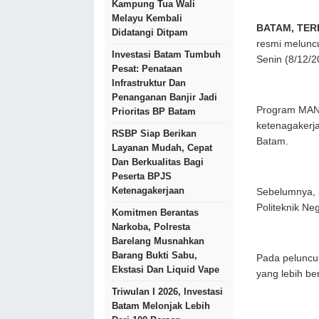
Kampung Tua Wali
Melayu Kembali
BATAM, TER
Didatangi Ditpam
resmi melunc
Investasi Batam Tumbuh
Senin (8/12/2
Pesat: Penataan
Infrastruktur Dan
Penanganan Banjir Jadi
Program MANT
Prioritas BP Batam
ketenagakerj
RSBP Siap Berikan
Batam.
Layanan Mudah, Cepat
Dan Berkualitas Bagi
Peserta BPJS
Ketenagakerjaan
Sebelumnya, p
Politeknik Ne
Komitmen Berantas
Narkoba, Polresta
Barelang Musnahkan
Barang Bukti Sabu,
Pada peluncur
Ekstasi Dan Liquid Vape
yang lebih b
Triwulan I 2026, Investasi
Batam Melonjak Lebih