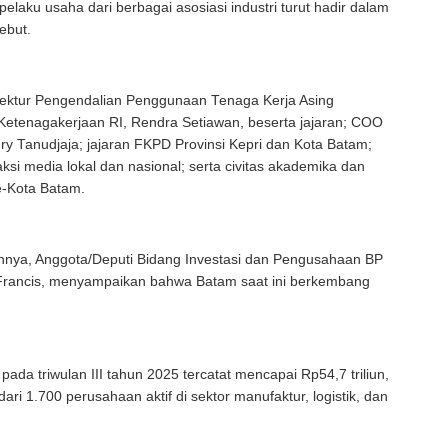
elaku usaha dari berbagai asosiasi industri turut hadir dalam
ebut.
irektur Pengendalian Penggunaan Tenaga Kerja Asing
Ketenagakerjaan RI, Rendra Setiawan, beserta jajaran; COO
ry Tanudjaja; jajaran FKPD Provinsi Kepri dan Kota Batam;
ksi media lokal dan nasional; serta civitas akademika dan
-Kota Batam.
nnya, Anggota/Deputi Bidang Investasi dan Pengusahaan BP
Francis, menyampaikan bahwa Batam saat ini berkembang
.
i pada triwulan III tahun 2025 tercatat mencapai Rp54,7 triliun,
ari 1.700 perusahaan aktif di sektor manufaktur, logistik, dan