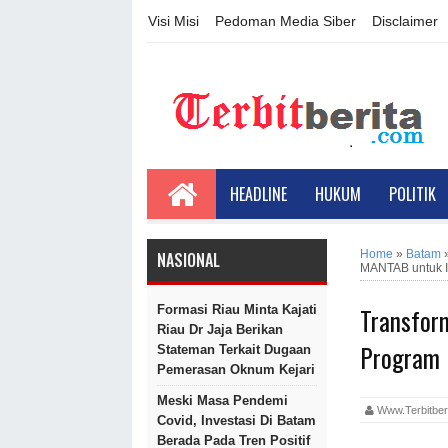
Visi Misi
Pedoman Media Siber
Disclaimer
HEADLINE
HUKUM
POLITIK
Home
»
Batam
NASIONAL
MANTAB untuk I
Transfor
Formasi Riau Minta Kajati
Riau Dr Jaja Berikan
Program 
Stateman Terkait Dugaan
Pemerasan Oknum Kejari
Meski Masa Pendemi
Www.terbitbe
Covid, Investasi Di Batam
Berada Pada Tren Positif