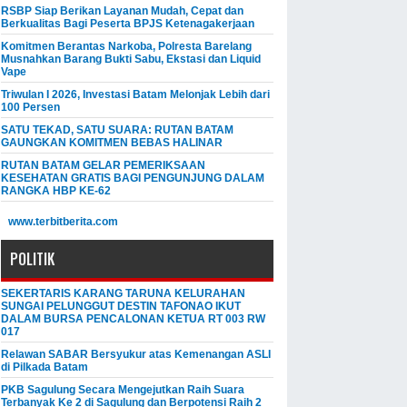
RSBP Siap Berikan Layanan Mudah, Cepat dan
Berkualitas Bagi Peserta BPJS Ketenagakerjaan
Komitmen Berantas Narkoba, Polresta Barelang
Musnahkan Barang Bukti Sabu, Ekstasi dan Liquid
Vape
Triwulan I 2026, Investasi Batam Melonjak Lebih dari
100 Persen
SATU TEKAD, SATU SUARA: RUTAN BATAM
GAUNGKAN KOMITMEN BEBAS HALINAR
RUTAN BATAM GELAR PEMERIKSAAN
KESEHATAN GRATIS BAGI PENGUNJUNG DALAM
RANGKA HBP KE-62
www.terbitberita.com
POLITIK
SEKERTARIS KARANG TARUNA KELURAHAN
SUNGAI PELUNGGUT DESTIN TAFONAO IKUT
DALAM BURSA PENCALONAN KETUA RT 003 RW
017
Relawan SABAR Bersyukur atas Kemenangan ASLI
di Pilkada Batam
PKB Sagulung Secara Mengejutkan Raih Suara
Terbanyak Ke 2 di Sagulung dan Berpotensi Raih 2