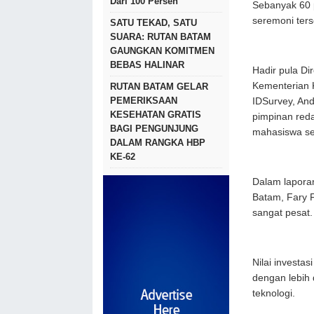
Dari 100 Persen
Sebanyak 60 p
seremoni ters
SATU TEKAD, SATU
SUARA: RUTAN BATAM
GAUNGKAN KOMITMEN
BEBAS HALINAR
Hadir pula D
Kementerian 
RUTAN BATAM GELAR
PEMERIKSAAN
IDSurvey, And
KESEHATAN GRATIS
pimpinan reda
BAGI PENGUNJUNG
mahasiswa se
DALAM RANGKA HBP
KE-62
Dalam lapora
Batam, Fary 
sangat pesat
Nilai investas
dengan lebih d
teknologi.