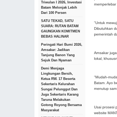
Triwulan I 2026, Investasi
memperlebar 
Batam Melonjak Lebih
Dari 100 Persen
SATU TEKAD, SATU
“Untuk mewuju
SUARA: RUTAN BATAM
Dibutuhkan du
GAUNGKAN KOMITMEN
pemerintah da
BEBAS HALINAR
Peringati Hari Bumi 2026,
Amsakar: Jadikan
Amsakar juga
Tanjung Banon Yang
lokal, khusus
Sejuk Dan Nyaman
Demi Menjaga
Lingkungan Bersih,
“Mudah-mudaha
Ketua RW. 17 Beserta
Batam. Ayo be
Sekertaris Kelurahan
menutup sam
Sungai Pelunggut Dan
Juga Sekertaris Karang
Taruna Melakukan
Gotong Royong Bersama
Usai prosesi
Masyarakat
website MANT