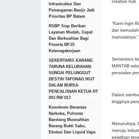
creative hub.
Infrastruktur Dan
Penanganan Banjir Jadi
Prioritas BP Batam
“Kami ingin B
RSBP Siap Berikan
dan kemudaha
Layanan Mudah, Cepat
manusianya,”
Dan Berkualitas Bagi
Peserta BPJS
Ketenagakerjaan
Sementara it
SEKERTARIS KARANG
MANTAB sebag
TARUNA KELURAHAN
persoalan pe
SUNGAI PELUNGGUT
DESTIN TAFONAO IKUT
DALAM BURSA
PENCALONAN KETUA RT
Dalam sambut
003 RW 017
tingginya pe
Komitmen Berantas
Narkoba, Polresta
Barelang Musnahkan
Menurutnya, B
Barang Bukti Sabu,
menuju industr
Ekstasi Dan Liquid Vape
pelatihan ten