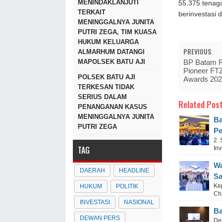
MENINDAKLANJUTI
55.375 tenag
TERKAIT
berinvestasi 
MENINGGALNYA JUNITA
PUTRI ZEGA, TIM KUASA
HUKUM KELUARGA
PREVIOUS
ALMARHUM DATANGI
MAPOLSEK BATU AJI
BP Batam R
Pioneer FT
POLSEK BATU AJI
Awards 20
TERKESAN TIDAK
SERIUS DALAM
Related Post
PENANGANAN KASUS
MENINGGALNYA JUNITA
Ba
PUTRI ZEGA
Pe
2.
TAG
Inv
Wa
DAERAH
HEADLINE
Sa
Ke
HUKUM
POLITIK
Ch
INVESTASI
NASIONAL
Ba
DEWAN PERS
De