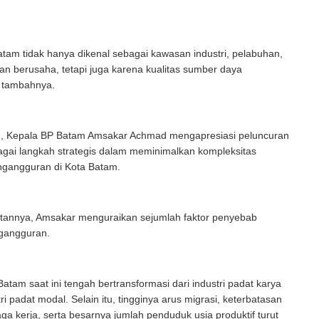
atam tidak hanya dikenal sebagai kawasan industri, pelabuhan,
n berusaha, tetapi juga karena kualitas sumber daya
 tambahnya.
u, Kepala BP Batam Amsakar Achmad mengapresiasi peluncuran
ai langkah strategis dalam meminimalkan kompleksitas
ngangguran di Kota Batam.
annya, Amsakar menguraikan sejumlah faktor penyebab
ngangguran.
atam saat ini tengah bertransformasi dari industri padat karya
i padat modal. Selain itu, tingginya arus migrasi, keterbatasan
aga kerja, serta besarnya jumlah penduduk usia produktif turut