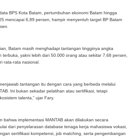
data BPS Kota Batam, pertumbuhan ekonomi Batam hingga
2025 mencapai 6,89 persen, hampir menyentuh target BP Batam
sen.
an, Batam masih menghadapi tantangan tingginya angka
terbuka, yakni lebih dari 50.000 orang atau sekitar 7,68 persen,
ri rata-rata nasional.
ta menjawab tantangan itu dengan cara yang berbeda melalui
AB. Ini bukan sekadar pelatihan atau sertifikasi, tetapi
sistem talenta,” ujar Fary.
an bahwa implementasi MANTAB akan dilakukan secara
ulai dari penyelarasan database tenaga kerja mahasiswa vokasi,
engan sertifikasi kompetensi, job matching, serta pengembangan