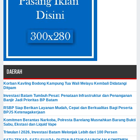
DAERAH
Korban Kavling Bodong Kampung Tua Wali Melayu Kembali Didatangi
Ditpam
Investasi Batam Tumbuh Pesat: Penataan Infrastruktur dan Penanganan
Banjir Jadi Prioritas BP Batam
RSBP Siap Berikan Layanan Mudah, Cepat dan Berkualitas Bagi Peserta
BPJS Ketenagakerjaan
Komitmen Berantas Narkoba, Polresta Barelang Musnahkan Barang Bukti
Sabu, Ekstasi dan Liquid Vape
Triwulan I 2026, Investasi Batam Melonjak Lebih dari 100 Persen
SATU TEKAD, SATU SUARA: RUTAN BATAM GAUNGKAN KOMITMEN