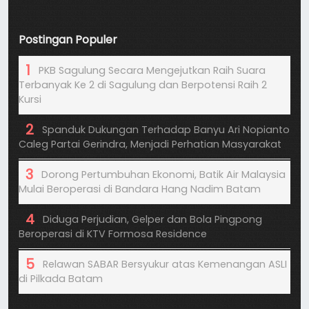
Postingan Populer
PKB Sagulung Secara Mengejutkan Raih Suara
Terbanyak Ke 2 di Sagulung dan Berpotensi Raih 2
Kursi
Spanduk Dukungan Terhadap Banyu Ari Nopianto
Caleg Partai Gerindra, Menjadi Perhatian Masyarakat
Dorong Pertumbuhan Ekonomi, Batik Air Malaysia
Mulai Beroperasi di Bandara Hang Nadim Batam
Diduga Perjudian, Gelper dan Bola Pingpong
Beroperasi di KTV Formosa Residence
Relawan SABAR Bersyukur atas Kemenangan ASLI
di Pilkada Batam