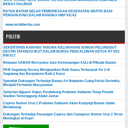
BEBAS HALINAR
RUTAN BATAM GELAR PEMERIKSAAN KESEHATAN GRATIS BAGI
PENGUNJUNG DALAM RANGKA HBP KE-62
www.terbitberita.com
POLITIK
SEKERTARIS KARANG TARUNA KELURAHAN SUNGAI PELUNGGUT
DESTIN TAFONAO IKUT DALAM BURSA PENCALONAN KETUA RT 003
RW 017
Relawan SABAR Bersyukur atas Kemenangan ASLI di Pilkada Batam
PKB Sagulung Secara Mengejutkan Raih Suara Terbanyak Ke 2 di
Sagulung dan Berpotensi Raih 2 Kursi
Spanduk Dukungan Terhadap Banyu Ari Nopianto Caleg Partai Gerindra,
Menjadi Perhatian Masyarakat
Seharian diguyur Hujan, Pendukung Prabowo Subianto Tetap Penuhi
Stadion Temenggung Abdul Jamal
Capres Nomor Urut 2 Prabowo Subianto Akan Kunjungi Batam Sabtu
Mendatang
Dukungan Terhadap Pasangan Capres dan Cawapres Nomor Urut 2 Terus
Meningkat di Kepri