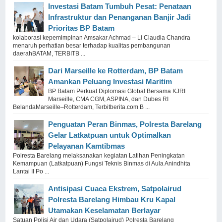
Investasi Batam Tumbuh Pesat: Penataan
Infrastruktur dan Penanganan Banjir Jadi
Prioritas BP Batam
kolaborasi kepemimpinan Amsakar Achmad – Li Claudia Chandra
menaruh perhatian besar terhadap kualitas pembangunan
daerahBATAM, TERBITB ...
Dari Marseille ke Rotterdam, BP Batam
Amankan Peluang Investasi Maritim
BP Batam Perkuat Diplomasi Global Bersama KJRI
Marseille, CMA CGM, ASPINA, dan Dubes RI
BelandaMarseille–Rotterdam, Terbitberita.com B ...
Penguatan Peran Binmas, Polresta Barelang
Gelar Latkatpuan untuk Optimalkan
Pelayanan Kamtibmas
Polresta Barelang melaksanakan kegiatan Latihan Peningkatan
Kemampuan (Latkatpuan) Fungsi Teknis Binmas di Aula Anindhita
Lantai II Po ...
Antisipasi Cuaca Ekstrem, Satpolairud
Polresta Barelang Himbau Kru Kapal
Utamakan Keselamatan Berlayar
Satuan Polisi Air dan Udara (Satpolairud) Polresta Barelang