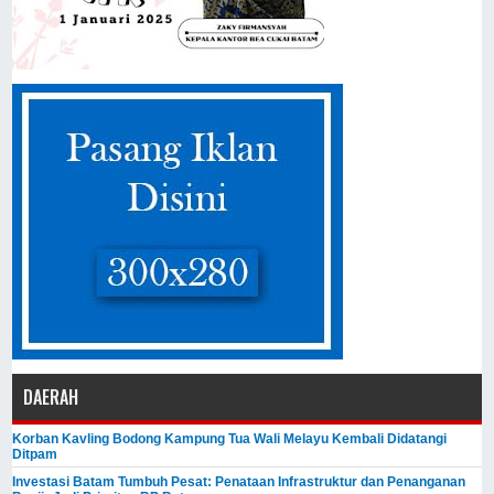
DAERAH
Korban Kavling Bodong Kampung Tua Wali Melayu Kembali Didatangi
Ditpam
Investasi Batam Tumbuh Pesat: Penataan Infrastruktur dan Penanganan