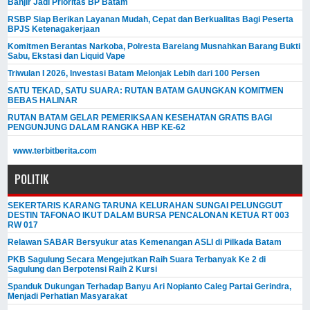
Banjir Jadi Prioritas BP Batam
RSBP Siap Berikan Layanan Mudah, Cepat dan Berkualitas Bagi Peserta
BPJS Ketenagakerjaan
Komitmen Berantas Narkoba, Polresta Barelang Musnahkan Barang Bukti
Sabu, Ekstasi dan Liquid Vape
Triwulan I 2026, Investasi Batam Melonjak Lebih dari 100 Persen
SATU TEKAD, SATU SUARA: RUTAN BATAM GAUNGKAN KOMITMEN
BEBAS HALINAR
RUTAN BATAM GELAR PEMERIKSAAN KESEHATAN GRATIS BAGI
PENGUNJUNG DALAM RANGKA HBP KE-62
www.terbitberita.com
POLITIK
SEKERTARIS KARANG TARUNA KELURAHAN SUNGAI PELUNGGUT
DESTIN TAFONAO IKUT DALAM BURSA PENCALONAN KETUA RT 003
RW 017
Relawan SABAR Bersyukur atas Kemenangan ASLI di Pilkada Batam
PKB Sagulung Secara Mengejutkan Raih Suara Terbanyak Ke 2 di
Sagulung dan Berpotensi Raih 2 Kursi
Spanduk Dukungan Terhadap Banyu Ari Nopianto Caleg Partai Gerindra,
Menjadi Perhatian Masyarakat