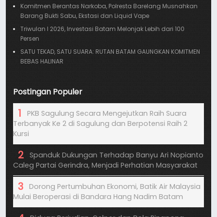
Komitmen Berantas Narkoba, Polresta Barelang Musnahkan
Barang Bukti Sabu, Ekstasi dan Liquid Vape
Triwulan I 2026, Investasi Batam Melonjak Lebih dari 100
Persen
SATU TEKAD, SATU SUARA: RUTAN BATAM GAUNGKAN KOMITMEN
BEBAS HALINAR
Postingan Populer
PKB Sagulung Secara Mengejutkan Raih Suara
Terbanyak Ke 2 di Sagulung dan Berpotensi Raih 2
Kursi
Spanduk Dukungan Terhadap Banyu Ari Nopianto
Caleg Partai Gerindra, Menjadi Perhatian Masyarakat
Dorong Pertumbuhan Ekonomi, Batik Air Malaysia
Mulai Beroperasi di Bandara Hang Nadim Batam